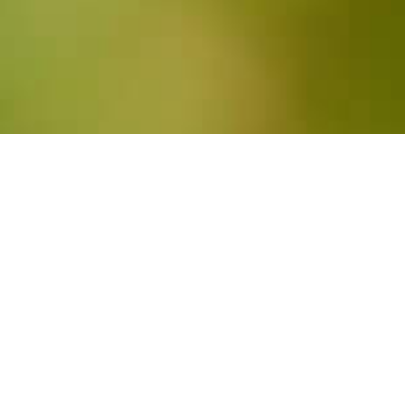
NOTRE CABINET CHRISTOPHE
FRANCK VOUS ACCOMPAGNE AU
QUOTIDIEN
Notre cabinet d’expertise comptable à Metz en
Moselle, accompagne depuis 15 ans les chefs
d’entreprise et les créateurs d’entreprise.
Notre structure permet de nous adapter à chaque
situation et nous permet de vous proposer un large