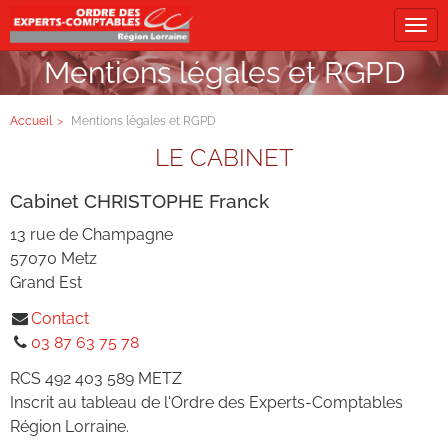
Tog
navi
Mentions légales et RGPD
Accueil
Mentions légales et RGPD
LE CABINET
Cabinet CHRISTOPHE Franck
13 rue de Champagne
57070
Metz
Grand Est
Contact
03 87 63 75 78
RCS
492 403 589 METZ
Inscrit au tableau de l'Ordre des Experts-Comptables
Région
Lorraine
.