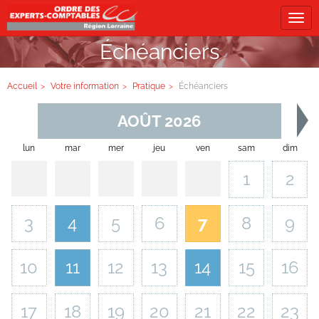
Tog
navi
Échéanciers
Accueil
Votre information
Pratique
Échéanciers
AOÛT 2026
lun
mar
mer
jeu
ven
sam
dim
1
2
3
4
5
6
7
8
9
10
11
12
13
14
15
16
17
18
19
20
21
22
23